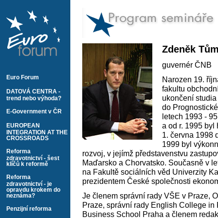
Zdeněk Tů
guvernér ČNB
Euro Forum
Narozen 19. říj
fakultu obchodn
DATOVÁ CENTRA -
ukončení studia
trend nebo výhoda?
do Prognostické
E-Government v ČR
letech 1993 - 9
a od r. 1995 by
EUROPEAN
INTEGRATION AT THE
1. června 1998
CROSSROADS
1999 byl výkon
Reforma
rozvoj, v jejímž představenstvu zastup
zdravotnictví - šest
Maďarsko a Chorvatsko. Současně v le
klíčů k reformě
na Fakultě sociálních věd Univerzity Ka
Reforma
prezidentem České společnosti ekonom
zdravotnictví - je
opravdu krokem do
Je členem správní rady VŠE v Praze, 
neznáma?
Praze, správní rady English College in
Penzijní reforma
Business School Praha a členem redakč