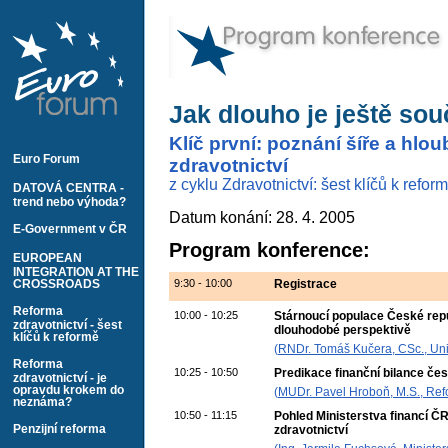
Jak dlouho je ještě so
Klíč první: poznání šíře a hl
Euro Forum
zdravotnictví
z cyklu Zdravotnictví: šest klíčů k refor
DATOVÁ CENTRA -
trend nebo výhoda?
Datum konání: 28. 4. 2005
E-Government v ČR
Program konference:
EUROPEAN
INTEGRATION AT THE
9:30 - 10:00
Registrace
CROSSROADS
Reforma
10:00 - 10:25
Stárnoucí populace České repu
zdravotnictví - šest
dlouhodobé perspektivě
klíčů k reformě
(
RNDr. Tomáš Kučera, CSc., Univ
Reforma
10:25 - 10:50
Predikace finanční bilance če
zdravotnictví - je
opravdu krokem do
(
MUDr. Pavel Hroboň, M.S., Refo
neznáma?
10:50 - 11:15
Pohled Ministerstva financí Č
Penzijní reforma
zdravotnictví