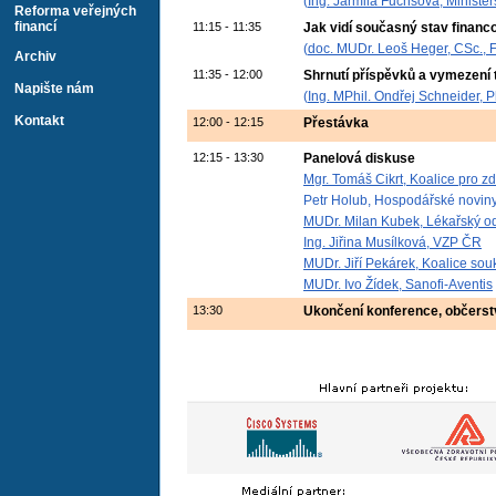
(
Ing. Jarmila Fuchsová, Ministe
Reforma veřejných
financí
11:15 - 11:35
Jak vidí současný stav finan
(
doc. MUDr. Leoš Heger, CSc., 
Archiv
11:35 - 12:00
Shrnutí příspěvků a vymezení
Napište nám
(
Ing. MPhil. Ondřej Schneider, 
Kontakt
12:00 - 12:15
Přestávka
12:15 - 13:30
Panelová diskuse
Mgr. Tomáš Cikrt, Koalice pro zd
Petr Holub, Hospodářské novin
MUDr. Milan Kubek, Lékařský od
Ing. Jiřina Musílková, VZP ČR
MUDr. Jiří Pekárek, Koalice so
MUDr. Ivo Žídek, Sanofi-Aventis
13:30
Ukončení konference, občerst